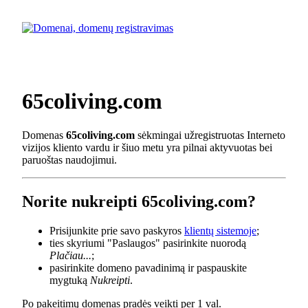
65coliving.com
Domenas
65coliving.com
sėkmingai užregistruotas Interneto
vizijos kliento vardu ir šiuo metu yra pilnai aktyvuotas bei
paruoštas naudojimui.
Norite nukreipti 65coliving.com?
Prisijunkite prie savo paskyros
klientų sistemoje
;
ties skyriumi "Paslaugos" pasirinkite nuorodą
Plačiau...
;
pasirinkite domeno pavadinimą ir paspauskite
mygtuką
Nukreipti
.
Po pakeitimų domenas pradės veikti per 1 val.