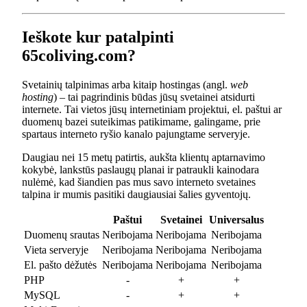
Ieškote kur patalpinti
65coliving.com?
Svetainių talpinimas arba kitaip hostingas (angl.
web
hosting
) – tai pagrindinis būdas jūsų svetainei atsidurti
internete. Tai vietos jūsų internetiniam projektui, el. paštui ar
duomenų bazei suteikimas patikimame, galingame, prie
spartaus interneto ryšio kanalo pajungtame serveryje.
Daugiau nei 15 metų patirtis, aukšta klientų aptarnavimo
kokybė, lankstūs paslaugų planai ir patraukli kainodara
nulėmė, kad šiandien pas mus savo interneto svetaines
talpina ir mumis pasitiki daugiausiai šalies gyventojų.
Paštui
Svetainei
Universalus
Duomenų srautas
Neribojama
Neribojama
Neribojama
Vieta serveryje
Neribojama
Neribojama
Neribojama
El. pašto dėžutės
Neribojama
Neribojama
Neribojama
PHP
-
+
+
MySQL
-
+
+