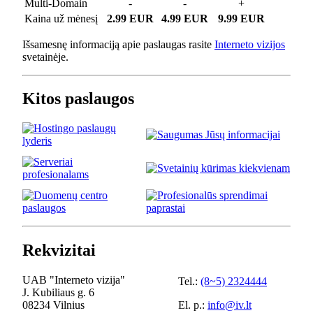
Multi-Domain
-
-
+
Kaina už mėnesį
2.99 EUR
4.99 EUR
9.99 EUR
Išsamesnę informaciją apie paslaugas rasite
Interneto vizijos
svetainėje.
Kitos paslaugos
Rekvizitai
UAB "Interneto vizija"
Tel.:
(8~5) 2324444
J. Kubiliaus g. 6
08234 Vilnius
El. p.:
info@iv.lt